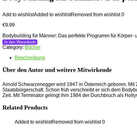
Start
Shop
Bücher
Bodybuilding für Männer: Das perfekt
Bodybuilding für Männer: Da
Add to wishlist
Added to wishlist
Removed from wishlist
0
€
9.99
Bodybuilding für Männer: Das perfekte Programm für K
In den Warenkorb
Category:
Bücher
Beschreibung
Über den Autor und weitere Mitwirkende
Arnold Schwarzenegger wird 1947 in Österreich geboren. 